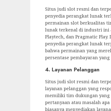
Situs judi slot resmi dan te
penyedia perangkat lunak t
permainan slot berkualitas t
lunak terkenal di industri in
Playtech, dan Pragmatic Play
penyedia perangkat lunak ter
bahwa permainan yang mereka
persentase pembayaran yang t
4. Layanan Pelanggan
Situs judi slot resmi dan te
layanan pelanggan yang respo
memiliki tim dukungan yang
pertanyaan atau masalah apa 
biasanya menyediakan layana