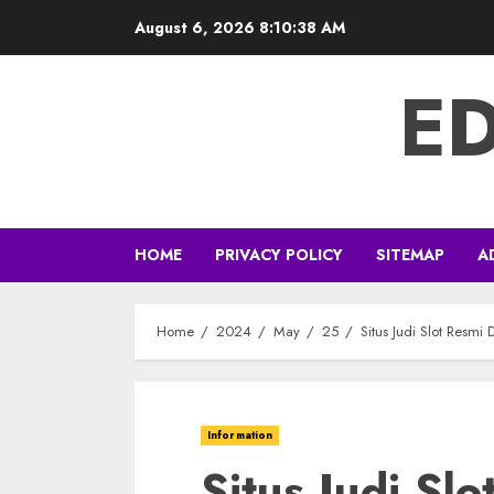
Skip
August 6, 2026
8:10:38 AM
to
content
E
HOME
PRIVACY POLICY
SITEMAP
A
Home
2024
May
25
Situs Judi Slot Resmi
Information
Situs Judi Sl