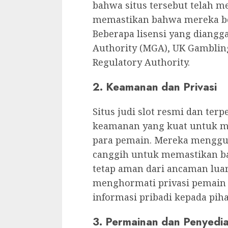
bahwa situs tersebut telah me
memastikan bahwa mereka ber
Beberapa lisensi yang diangg
Authority (MGA), UK Gamblin
Regulatory Authority.
2. Keamanan dan Privasi
Situs judi slot resmi dan ter
keamanan yang kuat untuk me
para pemain. Mereka menggun
canggih untuk memastikan ba
tetap aman dari ancaman luar. 
menghormati privasi pemain
informasi pribadi kepada piha
3. Permainan dan Penyedi