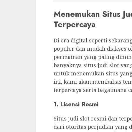
Menemukan Situs Jud
Terpercaya
Di era digital seperti sekaran
populer dan mudah diakses ole
permainan yang paling dimina
banyaknya situs judi slot yan
untuk menemukan situs yang 
ini, kami akan membahas tent
terpercaya serta bagaimana
1. Lisensi Resmi
Situs judi slot resmi dan ter
dari otoritas perjudian yang 