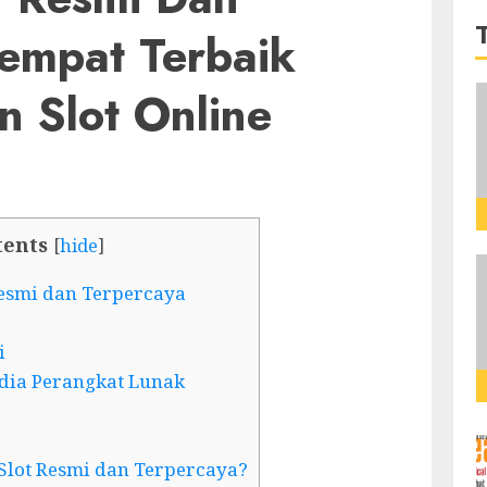
Tempat Terbaik
n Slot Online
tents
[
hide
]
esmi dan Terpercaya
i
dia Perangkat Lunak
Slot Resmi dan Terpercaya?