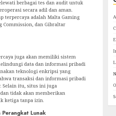
lewati berbagai tes dan audit untuk
operasi secara adil dan aman.
ap terpercaya adalah Malta Gaming
A
g Commission, dan Gibraltar
C
E
I
percaya juga akan memiliki sistem
L
lindungi data dan informasi pribadi
akan teknologi enkripsi yang
N
hwa transaksi dan informasi pribadi
O
Selain itu, situs ini juga
 dan tidak akan memberikan
S
k ketiga tanpa izin.
a Perangkat Lunak