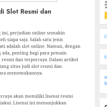
i Slot Resmi dan
g ini, perjudian online semakin
C
h siapa saja. Salah satu jenis
ti adalah slot online. Namun, dengan
g ada, penting bagi para pemain
E
resmi dan terpercaya. Dalam artikel
ang situs judi slot resmi dan
 cara menemukannya.
m
l
percaya akan memiliki lisensi resmi
diakui. Lisensi ini menunjukkan